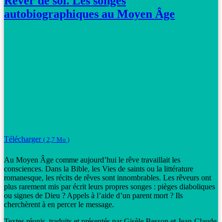
Rêver de soi. Les songes
autobiographiques au Moyen Âge
Télécharger
( 2,7 Mo )
Au Moyen Âge comme aujourd’hui le rêve travaillait les
consciences. Dans la Bible, les Vies de saints ou la littérature
romanesque, les récits de rêves sont innombrables. Les rêveurs ont
plus rarement mis par écrit leurs propres songes : pièges diaboliques
ou signes de Dieu ? Appels à l’aide d’un parent mort ? Ils
cherchèrent à en percer le message.
Textes réunis, traduits et présentés par Gisèle Besson et Jean-Claude