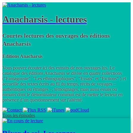
Anacharsis - lectures
Courtes lectures des ouvrages des éditions
Anacharsis
Éditions Anacharsis
Vous pouvez écouter ici des extraits de nos ouvrages lus. Le
catalogue des éditions Anacharsis se divise en quatre collections
("Famagouste", "Les ethnographiques", "Essais" et "Fictions" ) et
accueille des textes écrits au fil du temps, récits de voyages –
authentiques ou étranges –, témoignages, mais aussi essais ou
romans dont le dénominateur commun est de mettre le lecteur en
présence d’un questionnement sur l'altérité.
Tous les épisodes